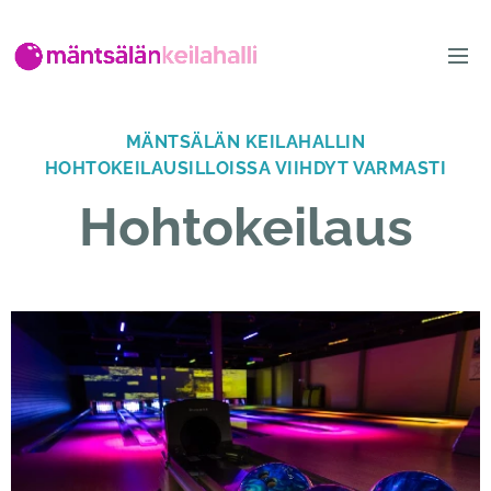
MÄNTSÄLÄN KEILAHALLIN
HOHTOKEILAUSILLOISSA VIIHDYT VARMASTI
Hohtokeilaus