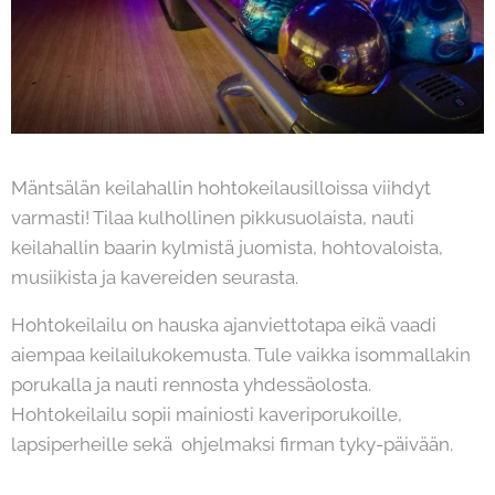
Mäntsälän keilahallin hohtokeilausilloissa viihdyt
varmasti! Tilaa kulhollinen pikkusuolaista, nauti
keilahallin baarin kylmistä juomista, hohtovaloista,
musiikista ja kavereiden seurasta.
Hohtokeilailu on hauska ajanviettotapa eikä vaadi
aiempaa keilailukokemusta. Tule vaikka isommallakin
porukalla ja nauti rennosta yhdessäolosta.
Hohtokeilailu sopii mainiosti kaveriporukoille,
lapsiperheille sekä ohjelmaksi firman tyky-päivään.